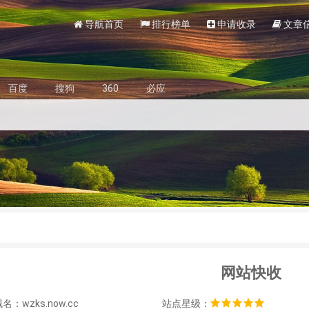
导航首页
排行榜单
申请收录
文章
百度
搜狗
360
必应
网站快收
：wzks.now.cc
站点星级：