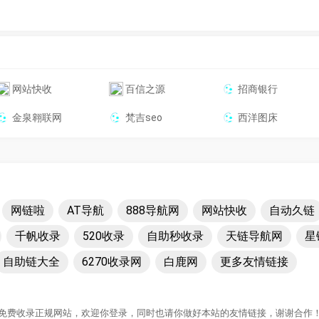
网站快收
百信之源
招商银行
金泉翱联网
梵吉seo
西洋图床
网链啦
AT导航
888导航网
网站快收
自动久链
千帆收录
520收录
自助秒收录
天链导航网
星
自助链大全
6270收录网
白鹿网
更多友情链接
免费收录正规网站，欢迎你登录，同时也请你做好本站的友情链接，谢谢合作