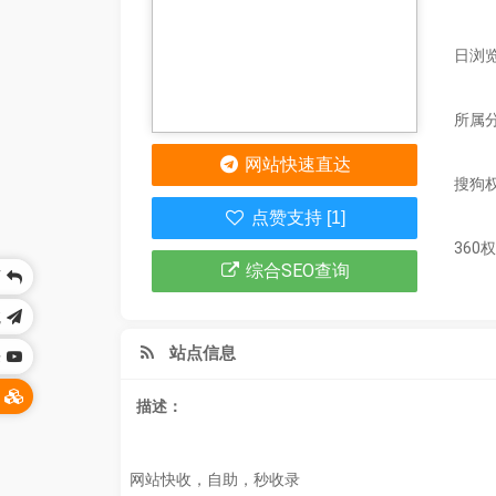
日浏览
所属
网站快速直达
搜狗
点赞支持 [1]
360
综合SEO查询
页
航
站点信息
乐
它
描述：
网站快收，自助，秒收录