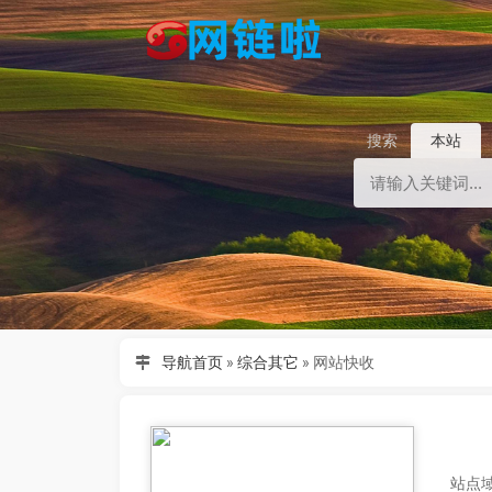
搜索
本站
导航首页
»
综合其它
»
网站快收
站点域名