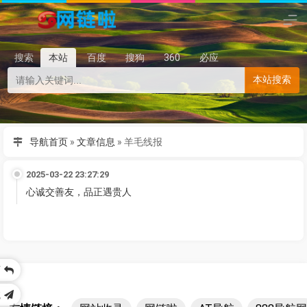
搜索
本站
百度
搜狗
360
必应
本站搜索
导航首页
»
文章信息
»
羊毛线报
2025-03-22 23:27:29
心诚交善友，品正遇贵人
页
航