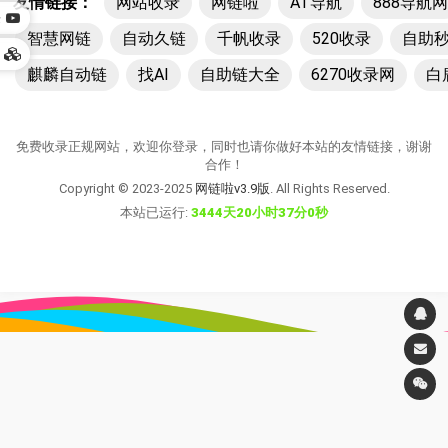
友情链接：
网站收录
网链啦
AT导航
888导航网
乐
智慧网链
自动久链
千帆收录
520收录
自助
它
麒麟自动链
找AI
自助链大全
6270收录网
白
免费收录正规网站，欢迎你登录，同时也请你做好本站的友情链接，谢谢
合作！
Copyright © 2023-2025
网链啦v3.9版
. All Rights Reserved.
本站已运行:
3444天20小时37分0秒